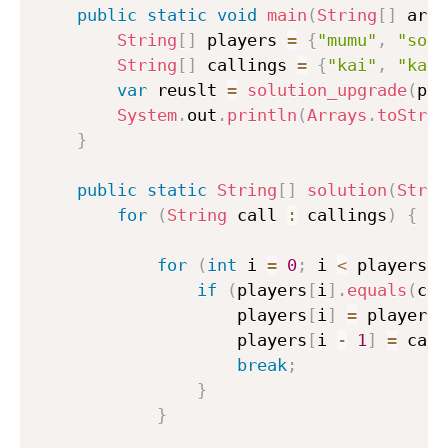
public
static
void
main
(
String
[
]
 args
String
[
]
 players 
=
{
"mumu"
,
"soe"
String
[
]
 callings 
=
{
"kai"
,
"kai"
var
 reuslt 
=
solution_upgrade
(
pla
System
.
out
.
println
(
Arrays
.
toStrin
}
public
static
String
[
]
solution
(
Strin
for
(
String
 call 
:
 callings
)
{
for
(
int
 i 
=
0
;
 i 
<
 players
.
l
if
(
players
[
i
]
.
equals
(
cal
                    players
[
i
]
=
 players
[
                    players
[
i 
-
1
]
=
 call
break
;
}
}