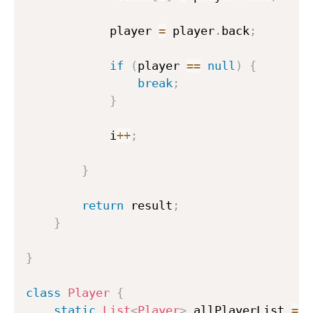
            player 
=
 player
.
back
;
if
(
player 
==
null
)
{
break
;
}
            i
++
;
}
return
 result
;
}
}
class
Player
{
static
List
<
Player
>
 allPlayerList 
=
n