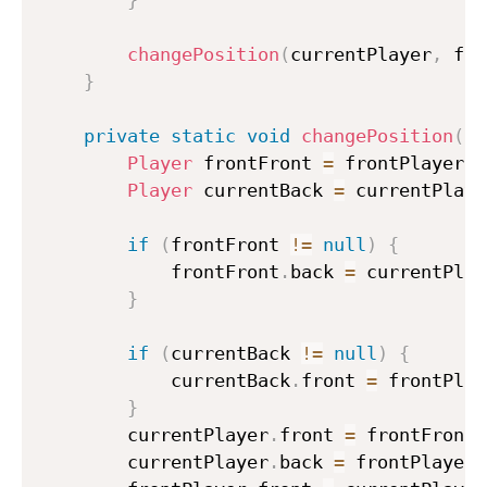
changePosition
(
currentPlayer
,
 fro
}
private
static
void
changePosition
(
Pl
Player
 frontFront 
=
 frontPlayer
.
f
Player
 currentBack 
=
 currentPlaye
if
(
frontFront 
!=
null
)
{
            frontFront
.
back 
=
 currentPlay
}
if
(
currentBack 
!=
null
)
{
            currentBack
.
front 
=
 frontPlay
}
        currentPlayer
.
front 
=
 frontFront
;
        currentPlayer
.
back 
=
 frontPlayer
;