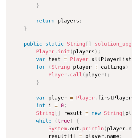
}
return
 players
;
}
public
static
String
[
]
solution_upgra
Player
.
init
(
players
)
;
var
 test 
=
Player
.
allPlayerList
;
for
(
String
 player 
:
 callings
)
{
Player
.
call
(
player
)
;
}
var
 player 
=
Player
.
firstPlayer
;
int
 i 
=
0
;
String
[
]
 result 
=
new
String
[
play
while
(
true
)
{
System
.
out
.
println
(
player
.
nam
            result
[
i
]
=
 player
.
name
;