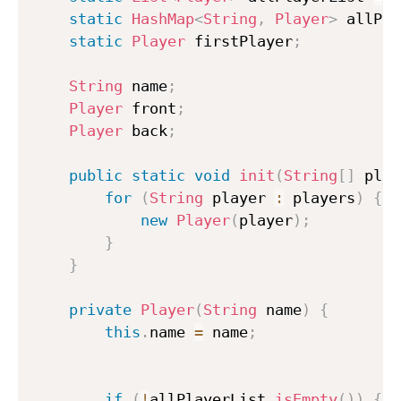
static
HashMap
<
String
,
Player
>
 allPla
static
Player
 firstPlayer
;
String
 name
;
Player
 front
;
Player
 back
;
public
static
void
init
(
String
[
]
 play
for
(
String
 player 
:
 players
)
{
new
Player
(
player
)
;
}
}
private
Player
(
String
 name
)
{
this
.
name 
=
 name
;
if
(
!
allPlayerList
.
isEmpty
(
)
)
{