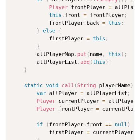
Player
 frontPlayer 
=
 allPlaye
this
.
front 
=
 frontPlayer
;
            frontPlayer
.
back 
=
this
;
}
else
{
            firstPlayer 
=
this
;
}
        allPlayerMap
.
put
(
name
,
this
)
;
        allPlayerList
.
add
(
this
)
;
}
static
void
call
(
String
 playerName
)
{
var
 allPlayer 
=
 allPlayerList
;
Player
 currentPlayer 
=
 allPlayerM
Player
 frontPlayer 
=
 currentPlaye
if
(
frontPlayer
.
front 
==
null
)
{
            firstPlayer 
=
 currentPlayer
;
}