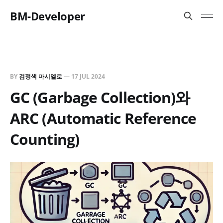
BM-Developer
BY
검정색 마시멜로
—
17 JUL 2024
GC (Garbage Collection)와
ARC (Automatic Reference
Counting)