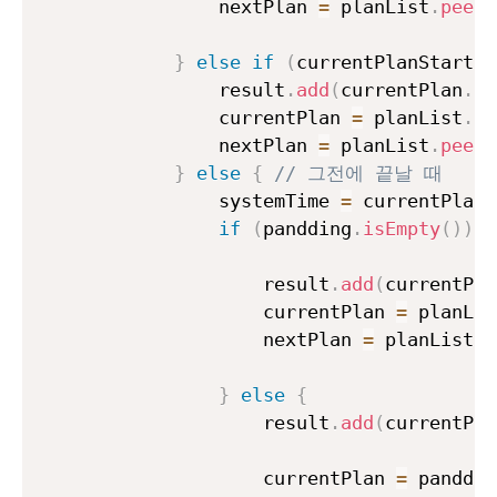
                nextPlan 
=
 planList
.
peek
(
}
else
if
(
currentPlanStart 
+
                result
.
add
(
currentPlan
.
na
                currentPlan 
=
 planList
.
po
                nextPlan 
=
 planList
.
peek
(
}
else
{
// 그전에 끝날 때
                systemTime 
=
 currentPlan
.
if
(
pandding
.
isEmpty
(
)
)
{
                    result
.
add
(
currentPla
                    currentPlan 
=
 planLis
                    nextPlan 
=
 planList
.
p
}
else
{
                    result
.
add
(
currentPla
                    currentPlan 
=
 panddin