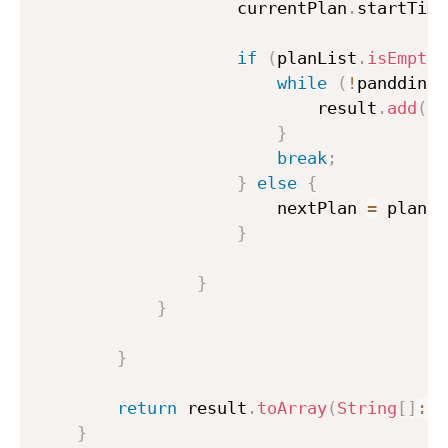
                    currentPlan
.
startTime
if
(
planList
.
isEmpty
(
while
(
!
pandding
.
                            result
.
add
(
pa
}
break
;
}
else
{
                        nextPlan 
=
 planLi
}
}
}
}
return
 result
.
toArray
(
String
[
]
::
n
}