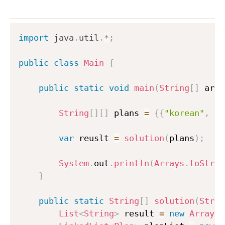
import
java
.
util
.
*
;
public
class
Main
{
public
static
void
main
(
String
[
]
 args
String
[
]
[
]
 plans 
=
{
{
"korean"
,
"1
var
 reuslt 
=
solution
(
plans
)
;
System
.
out
.
println
(
Arrays
.
toStrin
}
public
static
String
[
]
solution
(
Strin
List
<
String
>
 result 
=
new
ArrayLi