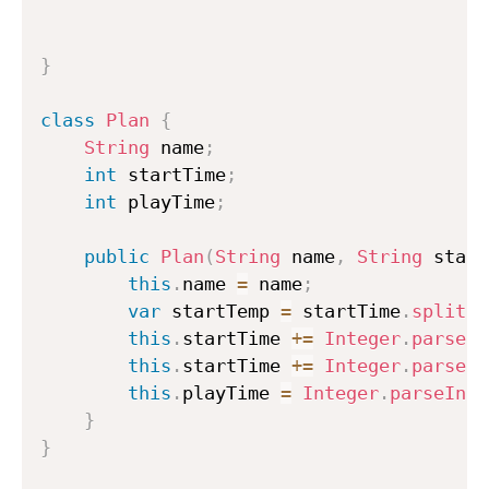
}
class
Plan
{
String
 name
;
int
 startTime
;
int
 playTime
;
public
Plan
(
String
 name
,
String
 start
this
.
name 
=
 name
;
var
 startTemp 
=
 startTime
.
split
(
"
this
.
startTime 
+=
Integer
.
parseIn
this
.
startTime 
+=
Integer
.
parseIn
this
.
playTime 
=
Integer
.
parseInt
(
}
}