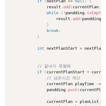
if
(
nextPlan 
==
null
)
{
                result
.
add
(
currentPlan
.
na
while
(
!
pandding
.
isEmpty
(
                    result
.
add
(
pandding
.
p
}
break
;
}
int
 nextPlanStart 
=
 nextPlan
.
// 끝내지 못할때
if
(
currentPlanStart 
+
 curren
// 남은시간 계산
                currentPlan
.
playTime 
-=
 n
                pandding
.
push
(
currentPlan
                currentPlan 
=
 planList
.
po