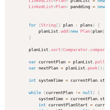
LinkedList
<
Plan
>
 planList 
=
new
L
LinkedList
<
Plan
>
 pandding 
=
new
L
for
(
String
[
]
 plan 
:
 plans
)
{
            planList
.
add
(
new
Plan
(
plan
[
0
]
}
        planList
.
sort
(
Comparator
.
comparin
var
 currentPlan 
=
 planList
.
poll
(
)
var
 nextPlan 
=
 planList
.
peek
(
)
;
int
 systemTime 
=
 currentPlan
.
star
while
(
currentPlan 
!=
null
)
{
            systemTime 
=
 currentPlan
.
star
int
 currentPlanStart 
=
 curren