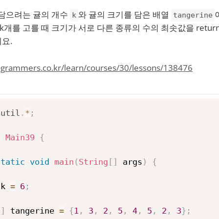
 담으려는 귤의 개수
와 귤의 크기를 담은 배열
k
tangerine
k개를 고를 때 크기가 서로 다른 종류의 수의 최솟값을 return 하
요.
rogrammers.co.kr/learn/courses/30/lessons/138476
.
util
.
*
;
s
Main39
{
static
void
main
(
String
[
]
 args
)
{
 k 
=
6
;
[
]
 tangerine 
=
{
1
,
3
,
2
,
5
,
4
,
5
,
2
,
3
}
;