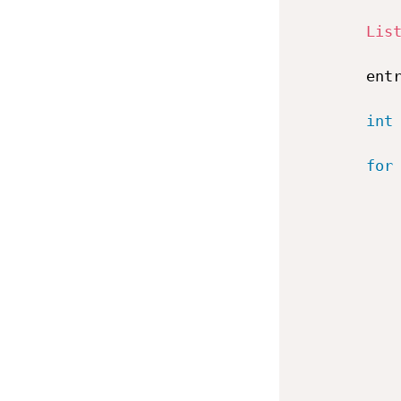
Lis
        ent
int
for
           
           
           