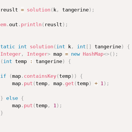
 reuslt 
=
solution
(
k
,
 tangerine
)
;
tem
.
out
.
println
(
reuslt
)
;
static
int
solution
(
int
 k
,
int
[
]
 tangerine
)
{
<
Integer
,
Integer
>
 map 
=
new
HashMap
<
>
(
)
;
(
int
 temp 
:
 tangerine
)
{
if
(
map
.
containsKey
(
temp
)
)
{
     map
.
put
(
temp
,
 map
.
get
(
temp
)
+
1
)
;
}
else
{
     map
.
put
(
temp
,
1
)
;
}