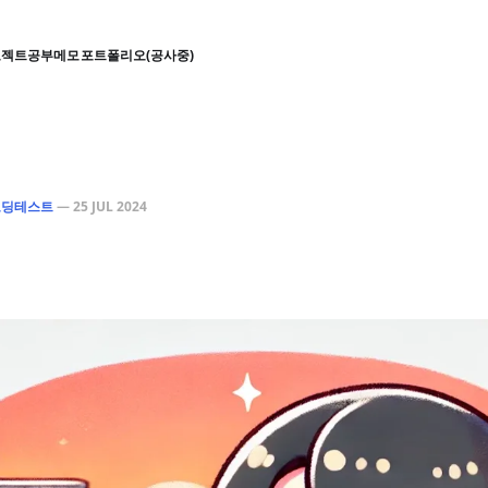
로젝트
공부
메모
포트폴리오(공사중)
코딩테스트
—
25 JUL 2024