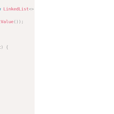
w
LinkedList
<
>
(
map
.
entrySet
(
)
)
;
tValue
(
)
)
;
t
)
{