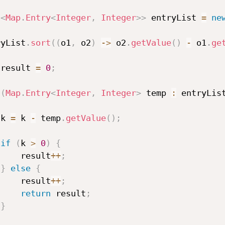
t
<
Map
.
Entry
<
Integer
,
Integer
>
>
 entryList 
=
ne
ryList
.
sort
(
(
o1
,
 o2
)
->
 o2
.
getValue
(
)
-
 o1
.
ge
 result 
=
0
;
(
Map
.
Entry
<
Integer
,
Integer
>
 temp 
:
 entryLis
 k 
=
 k 
-
 temp
.
getValue
(
)
;
if
(
k 
>
0
)
{
     result
++
;
}
else
{
     result
++
;
return
 result
;
}