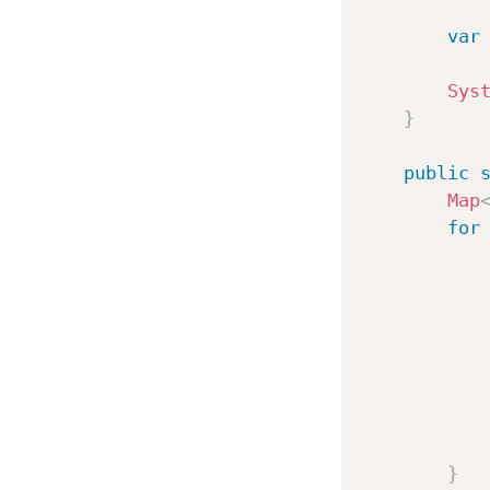
var
Sys
}
public
Map
for
           
           
}