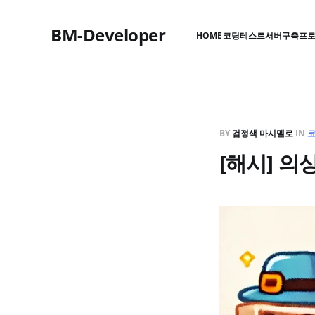
BM-Developer
HOME
코딩테스트
서버구축
프
BY
검정색 마시멜로
IN
[해시] 의