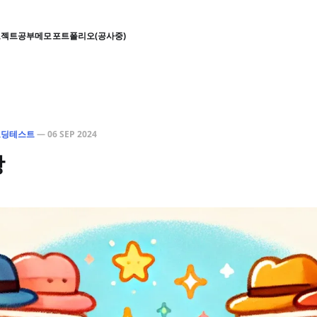
로젝트
공부
메모
포트폴리오(공사중)
코딩테스트
—
06 SEP 2024
상