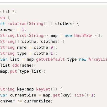
.
util
.
*
;
ion
{
int
solution
(
String
[
]
[
]
 clothes
)
{
 answer 
=
1
;
<
String
,
List
<
String
>
>
 map 
=
new
HashMap
<
>
(
)
;
(
String
[
]
 clothe
:
 clothes
)
{
String
 name 
=
 clothe
[
0
]
;
String
 type 
=
 clothe
[
1
]
;
var
 list 
=
 map
.
getOrDefault
(
type
,
new
ArrayLi
 list
.
add
(
name
)
;
 map
.
put
(
type
,
list
)
;
(
String
 key
:
map
.
keySet
(
)
)
{
var
 currentSize 
=
 map
.
get
(
key
)
.
size
(
)
+
1
;
 answer 
*=
 currentSize
;