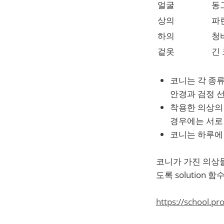
얼굴
동
상의
파
하의
청
겉옷
긴
코니는 각 종류
안경과 검정 
착용한 의상의 
경우에는 서로
코니는 하루에 
코니가 가진 의상들이
도록 solution
https://school.p