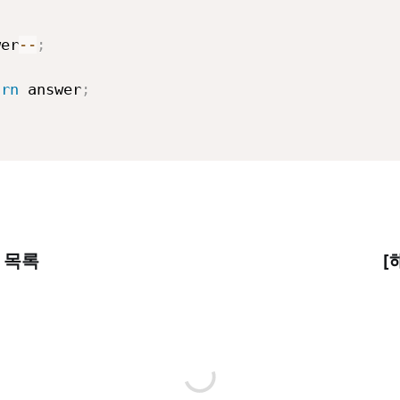
wer
--
;
urn
 answer
;
 목록
[