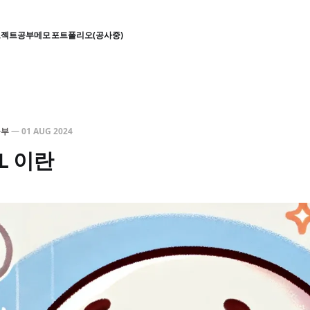
로젝트
공부
메모
포트폴리오(공사중)
공부
—
01 AUG 2024
SL 이란