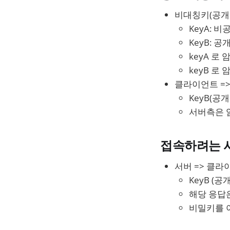
비대칭키(공개
KeyA: 비
KeyB: 공
keyA 로 
keyB 로 
클라이언트 =>
KeyB(공
서버측은 암
접속하려는 
서버 => 클라
KeyB (공
해당 응답은
비밀키를 아