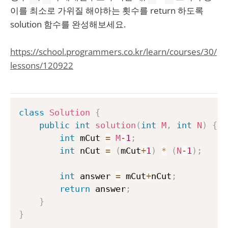
이를 최소로 가위질 해야하는 횟수를 return 하도록
solution 함수를 완성해보세요.
https://school.programmers.co.kr/learn/courses/30/
lessons/120922
class
Solution
{
public
int
solution
(
int
M
,
int
N
)
{
int
 mCut 
=
M
-
1
;
int
 nCut 
=
(
mCut
+
1
)
*
(
N
-
1
)
;
int
 answer 
=
 mCut
+
nCut
;
return
 answer
;
}
}