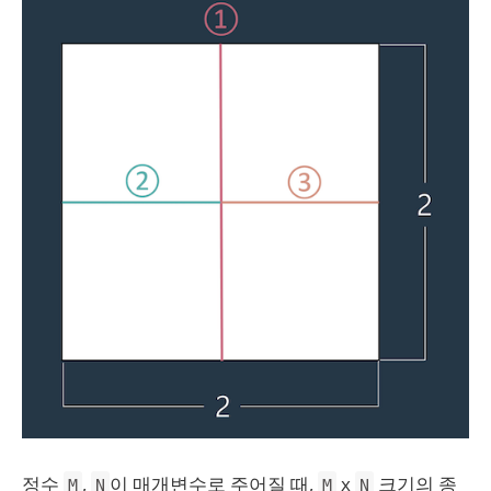
정수
,
이 매개변수로 주어질 때,
x
크기의 종
M
N
M
N