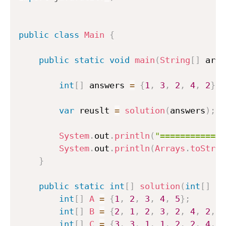
public
class
Main
{
public
static
void
main
(
String
[
]
 args
int
[
]
 answers 
=
{
1
,
3
,
2
,
4
,
2
}
;
var
 reuslt 
=
solution
(
answers
)
;
System
.
out
.
println
(
"=============
System
.
out
.
println
(
Arrays
.
toStrin
}
public
static
int
[
]
solution
(
int
[
]
 an
int
[
]
A
=
{
1
,
2
,
3
,
4
,
5
}
;
int
[
]
B
=
{
2
,
1
,
2
,
3
,
2
,
4
,
2
,
5
int
[
]
C
=
{
3
,
3
,
1
,
1
,
2
,
2
,
4
,
4