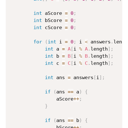
int
 aScore 
=
0
;
int
 bScore 
=
0
;
int
 cScore 
=
0
;
for
(
int
 i 
=
0
;
 i 
<
 answers
.
lengt
int
 a 
=
A
[
i 
%
A
.
length
]
;
int
 b 
=
B
[
i 
%
B
.
length
]
;
int
 c 
=
C
[
i 
%
C
.
length
]
;
int
 ans 
=
 answers
[
i
]
;
if
(
ans 
==
 a
)
{
                aScore
++
;
}
if
(
ans 
==
 b
)
{
                bScore
++
;