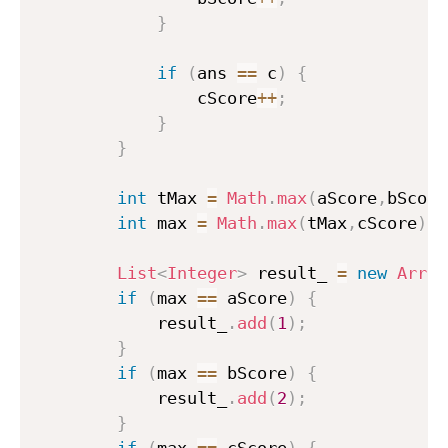
}
if
(
ans 
==
 c
)
{
                cScore
++
;
}
}
int
 tMax 
=
Math
.
max
(
aScore
,
bScore
int
 max 
=
Math
.
max
(
tMax
,
cScore
)
;
List
<
Integer
>
 result_ 
=
new
Array
if
(
max 
==
 aScore
)
{
            result_
.
add
(
1
)
;
}
if
(
max 
==
 bScore
)
{
            result_
.
add
(
2
)
;
}
if
(
max 
==
 cScore
)
{