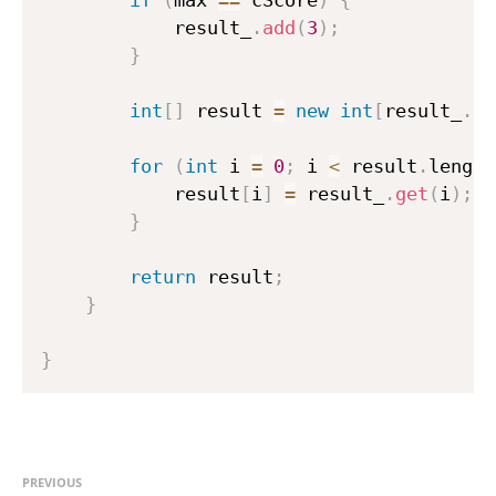
            result_
.
add
(
3
)
;
}
int
[
]
 result 
=
new
int
[
result_
.
si
for
(
int
 i 
=
0
;
 i 
<
 result
.
length
            result
[
i
]
=
 result_
.
get
(
i
)
;
}
return
 result
;
}
}
PREVIOUS