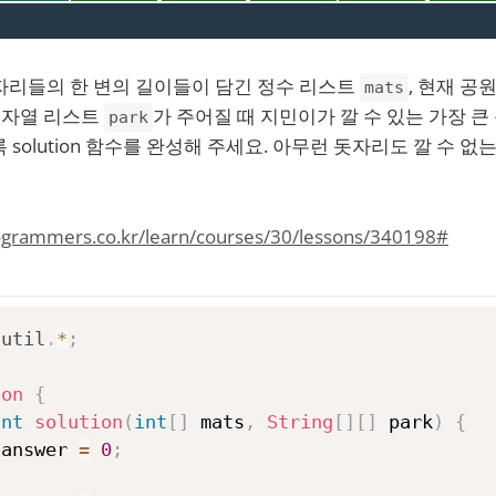
자리들의 한 변의 길이들이 담긴 정수 리스트
, 현재 공
mats
문자열 리스트
가 주어질 때 지민이가 깔 수 있는 가장 큰
park
록 solution 함수를 완성해 주세요. 아무런 돗자리도 깔 수 없는 경
rogrammers.co.kr/learn/courses/30/lessons/340198#
.
util
.
*
;
ion
{
int
solution
(
int
[
]
 mats
,
String
[
]
[
]
 park
)
{
 answer 
=
0
;