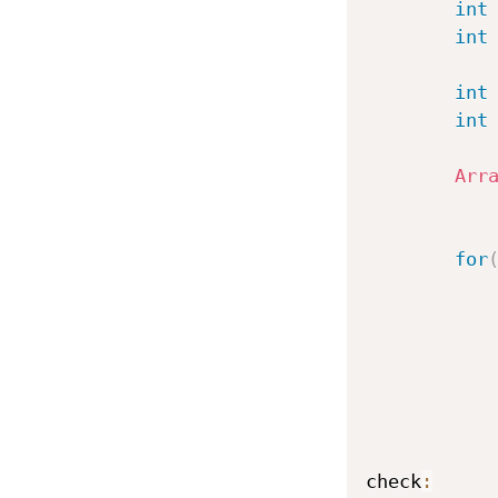
int
int
int
int
Arr
for
           
           
check
: