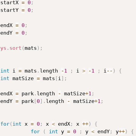
 startX 
=
0
;
 startY 
=
0
;
 endX 
=
0
;
 endY 
=
0
;
ays
.
sort
(
mats
)
;
(
int
 i 
=
 mats
.
length 
-
1
;
 i 
>
-
1
;
 i
--
)
{
int
 matSize 
=
 mats
[
i
]
;
 endX 
=
 park
.
length 
-
 matSize
+
1
;
 endY 
=
 park
[
0
]
.
length 
-
 matSize
+
1
;
for
(
int
 x 
=
0
;
 x 
<
 endX
;
 x 
++
)
{
for
(
int
 y 
=
0
;
 y 
<
 endY
;
 y
++
)
{