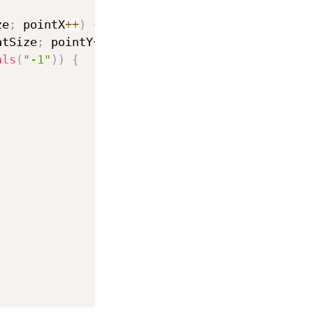
ze
;
 pointX
++
)
{
atSize
;
 pointY
++
)
{
als
(
"-1"
)
)
{