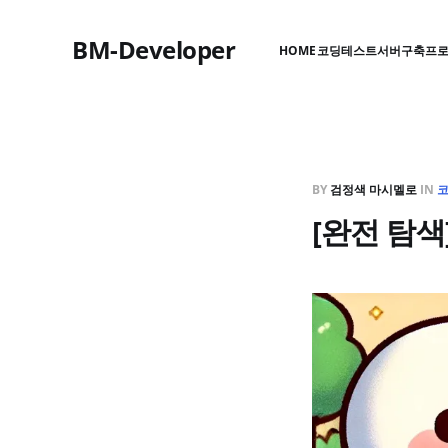
BM-Developer
HOME
코딩테스트
서버구축
프
BY
검정색 마시멜로
IN
[완전 탐색]