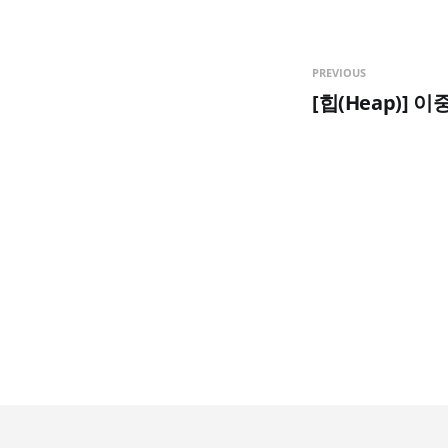
PREVIOUS
[힙(Heap)]