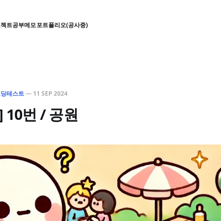
로젝트
공부
메모
포트폴리오(공사중)
코딩테스트
—
11 SEP 2024
 10번 / 공원