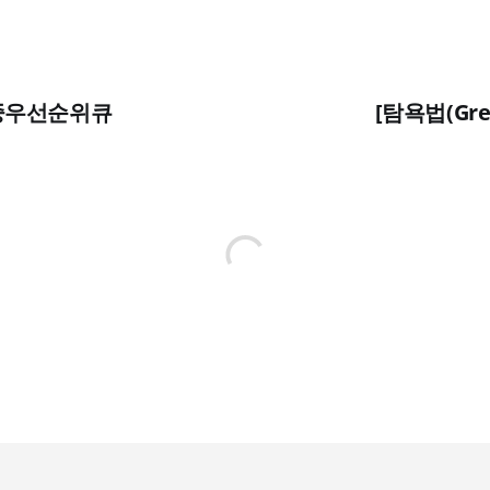
 이중우선순위큐
[탐욕법(Gre