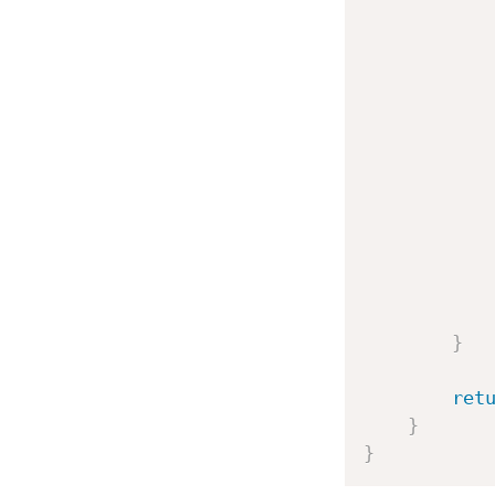
}
ret
}
}