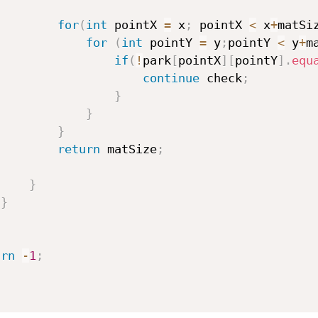
for
(
int
 pointX 
=
 x
;
 pointX 
<
 x
+
matSi
for
(
int
 pointY 
=
 y
;
pointY 
<
 y
+
m
if
(
!
park
[
pointX
]
[
pointY
]
.
equ
continue
 check
;
}
}
}
return
 matSize
;
}
}
urn
-
1
;