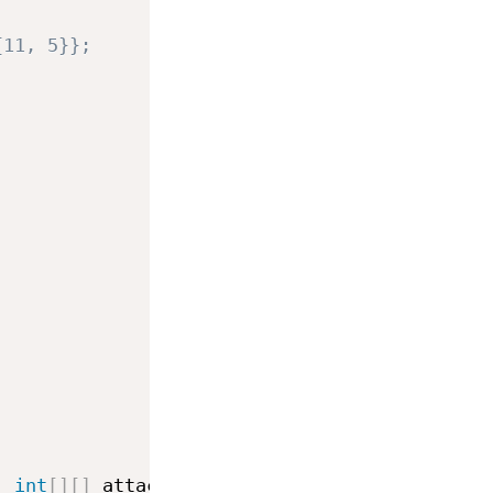
{11, 5}};
,
int
[
]
[
]
 attacks
)
{