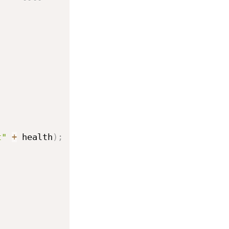
t"
+
 health
)
;