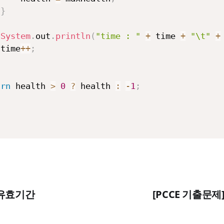
}
System
.
out
.
println
(
"time : "
+
 time 
+
"\t"
+
 time
++
;
urn
 health 
>
0
?
 health 
:
-
1
;
 유효기간
[PCCE 기출문제]