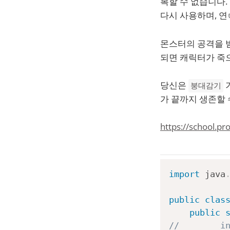
복할 수 없습니다
다시 사용하며, 연
몬스터의 공격을 받
되면 캐릭터가 죽으
당신은
붕대감기
가 끝까지 생존할 
https://school.p
import
java
public
clas
public
//        i