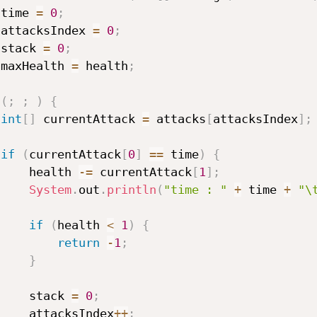
 time 
=
0
;
 attacksIndex 
=
0
;
 stack 
=
0
;
 maxHealth 
=
 health
;
(
;
;
)
{
int
[
]
 currentAttack 
=
 attacks
[
attacksIndex
]
;
if
(
currentAttack
[
0
]
==
 time
)
{
     health 
-=
 currentAttack
[
1
]
;
System
.
out
.
println
(
"time : "
+
 time 
+
"\
if
(
health 
<
1
)
{
return
-
1
;
}
     stack 
=
0
;
     attacksIndex
++
;