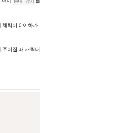
그 즉시
를
붕대 감기
 체력이 0 이하가
 주어질 때 캐릭터