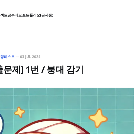
로젝트
공부
메모
포트폴리오(공사중)
코딩테스트
—
03 JUL 2024
출문제] 1번 / 붕대 감기