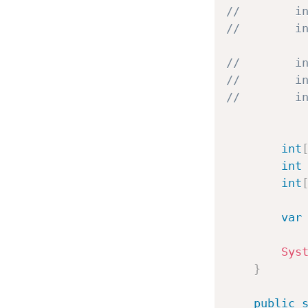
//        i
//        i
//        i
//        i
//        i
int
int
int
var
Sys
}
public