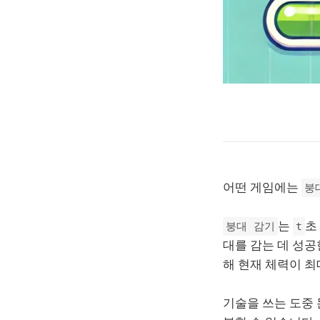
어떤 게임에는
붕
는
초
붕대 감기
t
대를 감는 데 성
해 현재 체력이 
기술을 쓰는 도중