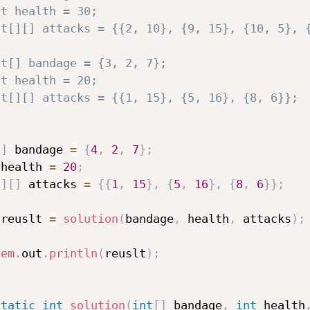
nt health = 30;
nt[][] attacks = {{2, 10}, {9, 15}, {10, 5}, 
nt[] bandage = {3, 2, 7};
nt health = 20;
nt[][] attacks = {{1, 15}, {5, 16}, {8, 6}};
[
]
 bandage 
=
{
4
,
2
,
7
}
;
 health 
=
20
;
[
]
[
]
 attacks 
=
{
{
1
,
15
}
,
{
5
,
16
}
,
{
8
,
6
}
}
;
 reuslt 
=
solution
(
bandage
,
 health
,
 attacks
)
;
tem
.
out
.
println
(
reuslt
)
;
static
int
solution
(
int
[
]
 bandage
,
int
 health