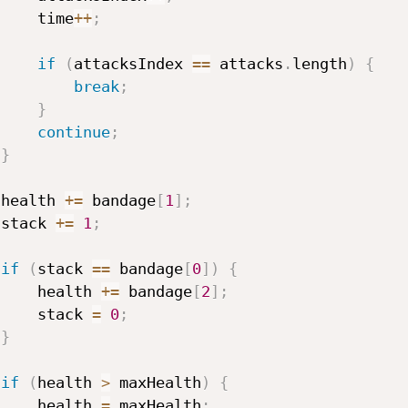
     time
++
;
if
(
attacksIndex 
==
 attacks
.
length
)
{
break
;
}
continue
;
}
 health 
+=
 bandage
[
1
]
;
 stack 
+=
1
;
if
(
stack 
==
 bandage
[
0
]
)
{
     health 
+=
 bandage
[
2
]
;
     stack 
=
0
;
}
if
(
health 
>
 maxHealth
)
{
     health 
=
 maxHealth
;