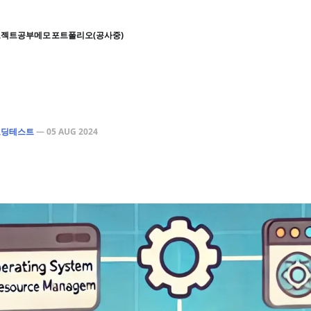
로젝트
공부
메모
포트폴리오(공사중)
코딩테스트
—
05 AUG 2024