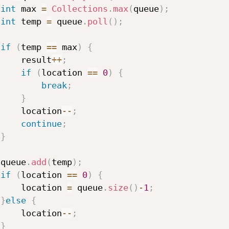
int
 max 
=
Collections
.
max
(
queue
)
;
int
 temp 
=
 queue
.
poll
(
)
;
if
(
temp 
==
 max
)
{
     result
++
;
if
(
location 
==
0
)
{
break
;
}
     location
--
;
continue
;
}
 queue
.
add
(
temp
)
;
if
(
location 
==
0
)
{
     location 
=
 queue
.
size
(
)
-
1
;
}
else
{
     location
--
;
}