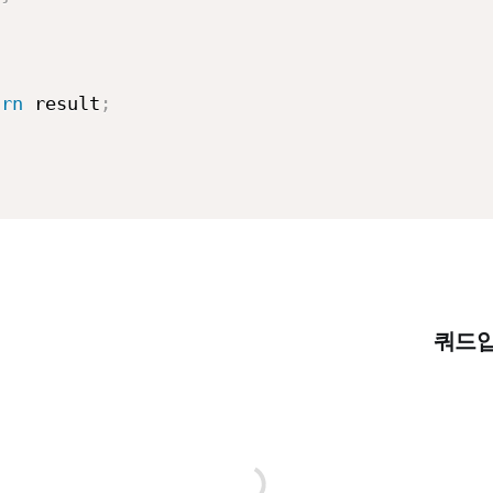
urn
 result
;
쿼드압