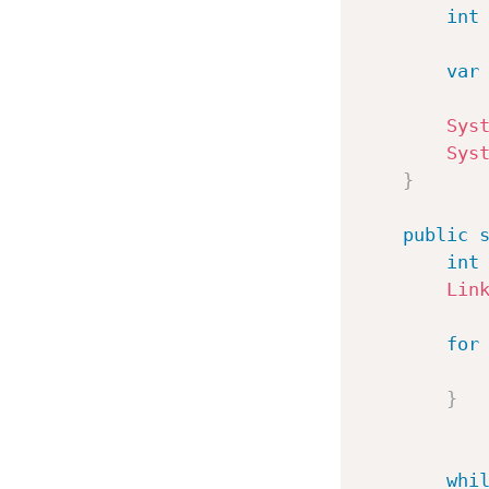
int
var
Sys
Sys
}
public
int
Lin
for
           
}
whi