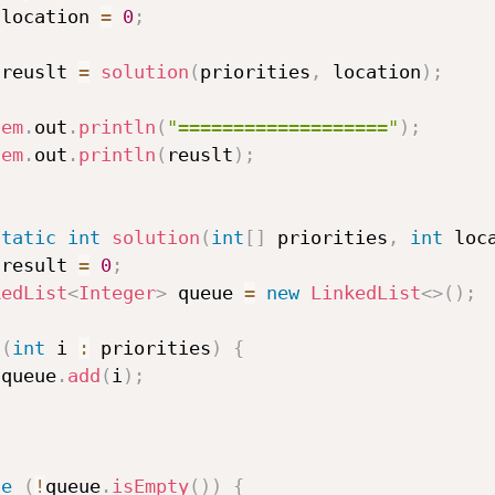
 location 
=
0
;
 reuslt 
=
solution
(
priorities
,
 location
)
;
tem
.
out
.
println
(
"==================="
)
;
tem
.
out
.
println
(
reuslt
)
;
static
int
solution
(
int
[
]
 priorities
,
int
 loc
 result 
=
0
;
kedList
<
Integer
>
 queue 
=
new
LinkedList
<
>
(
)
;
(
int
 i 
:
 priorities
)
{
 queue
.
add
(
i
)
;
le
(
!
queue
.
isEmpty
(
)
)
{