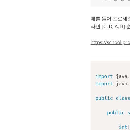
예를 들어 프로세스 4
라면 [C, D, A,
https://school.p
import
java
import
java
public
clas
public
int