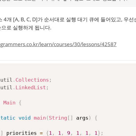
개 [A, B, C, D]가 순서대로 실행 대기 큐에 들어있고, 우선순위가 
 B] 순으로 실행하게 됩니다.
rogrammers.co.kr/learn/courses/30/lessons/42587
.
util
.
Collections
;
.
util
.
LinkedList
;
s
Main
{
static
void
main
(
String
[
]
 args
)
{
[
]
 priorities 
=
{
1
,
1
,
9
,
1
,
1
,
1
}
;