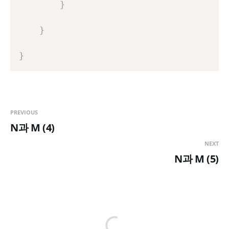
}
}
}
PREVIOUS
N과 M (4)
NEXT
N과 M (5)