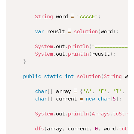
String
 word 
=
"AAAAE"
;
var
 reuslt 
=
solution
(
word
)
;
System
.
out
.
println
(
"=============
System
.
out
.
println
(
reuslt
)
;
}
public
static
int
solution
(
String
 wor
char
[
]
 array 
=
{
'A'
,
'E'
,
'I'
,
'O
char
[
]
 current 
=
new
char
[
5
]
;
System
.
out
.
println
(
Arrays
.
toStrin
dfs
(
array
,
 current
,
0
,
 word
.
toCha