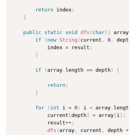
return
 index
;
}
public
static
void
dfs
(
char
[
]
 array
,
if
(
new
String
(
current
,
0
,
 depth
)
            index 
=
 result
;
}
if
(
array
.
length 
==
 depth
)
{
return
;
}
for
(
int
 i 
=
0
;
 i 
<
 array
.
length
;
            current
[
depth
]
=
 array
[
i
]
;
            result
++
;
dfs
(
array
,
 current
,
 depth 
+
1