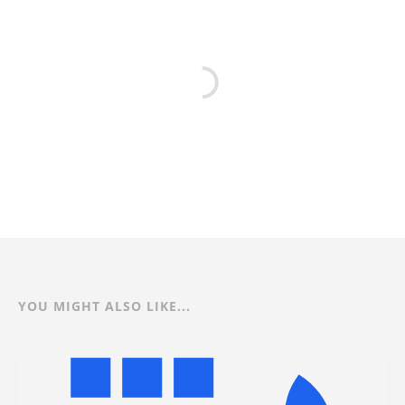
를 선택하게 되었다. (하이퍼바이저와
베어메탈 관련한 지식은 아래 글들을
참고하였
다) https://lovejaco.github.io/posts/
two-types-of-hyperv…
YOU MIGHT ALSO LIKE...