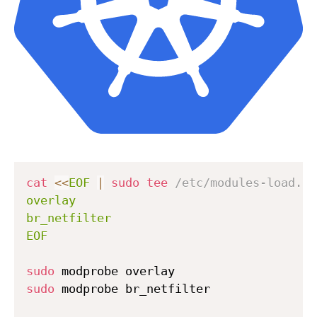
cat
<<
EOF
|
sudo
tee
 /etc/modules-load.d/
overlay

br_netfilter

EOF
sudo
sudo
 modprobe br_netfilter
