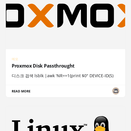
메모
Proxmox Disk Passthrought
디스크 검색 lsblk |awk 'NR==1{print $0" DEVICE-ID(S)
READ MORE