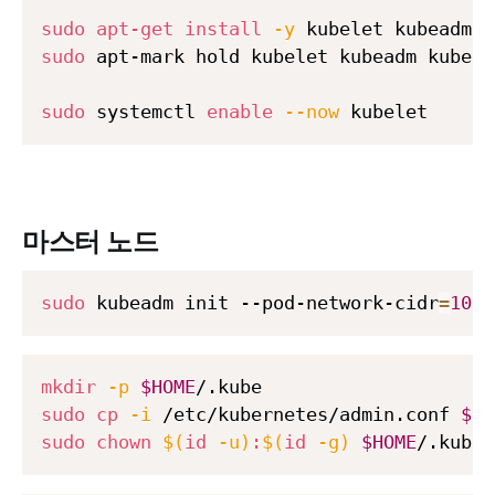
sudo
apt-get
install
-y
sudo
 apt-mark hold kubelet kubeadm kubectl
sudo
 systemctl 
enable
--now
마스터 노드
sudo
 kubeadm init --pod-network-cidr
=
10.2
mkdir
-p
$HOME
sudo
cp
-i
 /etc/kubernetes/admin.conf 
$HO
sudo
chown
$(
id
-u
)
:
$(
id
-g
)
$HOME
/.kube/