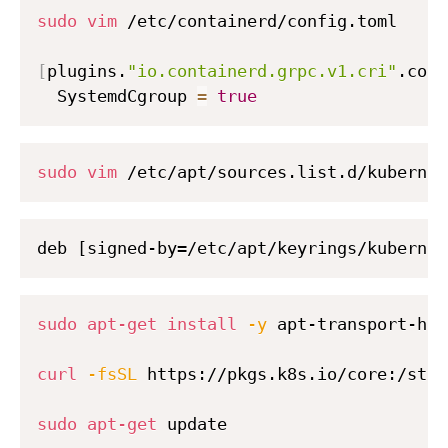
sudo
vim
 /etc/containerd/config.toml

[
plugins.
"io.containerd.grpc.v1.cri"
.cont
  SystemdCgroup 
=
true
sudo
vim
 /etc/apt/sources.list.d/kubernet
sudo
apt-get
install
-y
 apt-transport-htt
curl
-fsSL
 https://pkgs.k8s.io/core:/stab
sudo
apt-get
 update
