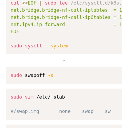
cat
<<
EOF
|
sudo
tee
 /etc/sysctl.d/k8s.co
net.bridge.bridge-nf-call-iptables  = 1

net.bridge.bridge-nf-call-ip6tables = 1

net.ipv4.ip_forward                 = 1

EOF
sudo
sysctl
--system
``
sudo
 swapoff 
-a
sudo
vim
 /etc/fstab

#/swap.img       none    swap    sw      