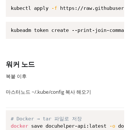
kubectl apply 
-f
 https://raw.githubuserco
kubeadm token create --print-join-command
워커 노드
복붙 이후
마스터노드 ~/.kube/config 복사 해오기
# Docker → tar 파일로 저장
docker
 save docuhelper-api:latest 
-o
 docu