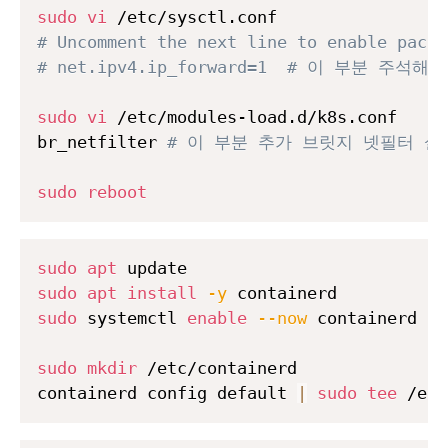
sudo
vi
# Uncomment the next line to enable packe
# net.ipv4.ip_forward=1  # 이 부분 
sudo
vi
 /etc/modules-load.d/k8s.conf

br_netfilter 
# 이 부분 추가 브릿지 넷필터 설
sudo
reboot
sudo
apt
sudo
apt
install
-y
sudo
 systemctl 
enable
--now
 containerd

sudo
mkdir
 /etc/containerd

containerd config default 
|
sudo
tee
 /etc