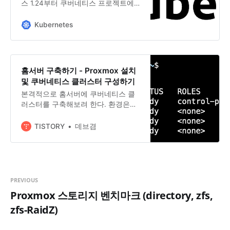
스 1.24부터 쿠버네티스 프로젝트에
instead: Installing kubeadm
서 제거되었다. 더 자세한 내용은
(Kubernetes v1.31) Installing
Dockershim 제거 FAQ를 참고한다.
Kubernetes
kubeadm (Kubernetes v1.30)
파드가 노드에서 실행될 수 있도록 클
Installing kubeadm (Kubernetes
러스터의 각 노드에 컨테이너 런타임
v1.29) Installing kubeadm
을 설치해야 한다. 이 페이지에서는
(Kubernetes v1.
관련된 항목을 설명하고 노드 설정 관
홈서버 구축하기 - Proxmox 설치
련 작업을 설명한다. 쿠버네티스 1.32
및 쿠버네티스 클러스터 구성하기
에서는 컨테이너 런타임 인터페이스
본격적으로 홈서버에 쿠버네티스 클
(CRI) 요구사항을 만족하는 런타임을
러스터를 구축해보려 한다. 환경은
사용해야 한다. 더 자세한 정보는 CRI
Proxmox로 선정하였다. 그 이유는 하
버전 지원을 참조한다. 이 페이지는
나의 컴퓨터에 여러 대의 가상머신을
TISTORY
쿠버네티스에서 여러 공통 컨테이너
데브겸
띄워야 하는 상황이고, 사실상 쿠버네
런타임을 사용하는 방법에 대한 개요
티스 클러스터 외에 다른 것을 띄워두
를 제공한다. containerd CRI-O 도커
진 않을 것이기 때문에 가상머신에 특
엔진 미란티스 컨테이너 런타임 참고:
화된 환경을 구축하고자 했다. 이에
쿠버네티스 v1.
‘베어메탈 아키텍처(type1)‘와 ‘호스트
PREVIOUS
형 아키텍처(type2)’ 가상화 아키텍처
Proxmox 스토리지 벤치마크 (directory, zfs,
중 전자를 채택했다. 베어메탈 가상화
zfs-RaidZ)
의 경우 ‘Proxmox’와 ‘ESXi’ 중 보통
선택하게 되는데, 쿠버네티스와 관련
된 레퍼런스가 조금 더 많은 Proxmox