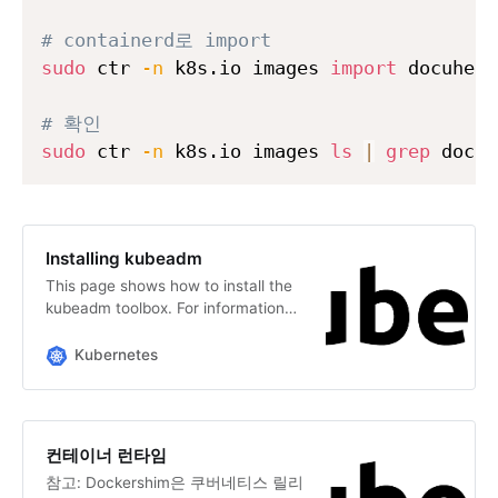
# containerd로 import
sudo
 ctr 
-n
 k8s.io images 
import
 docuhelp
# 확인
sudo
 ctr 
-n
 k8s.io images 
ls
|
grep
 docuh
Installing kubeadm
This page shows how to install the
kubeadm toolbox. For information
on how to create a cluster with
kubeadm once you have performed
Kubernetes
this installation process, see the
Creating a cluster with kubeadm
page. This installation guide is for
Kubernetes v1.32. If you want to
컨테이너 런타임
use a different Kubernetes version,
참고: Dockershim은 쿠버네티스 릴리
please refer to the following pages